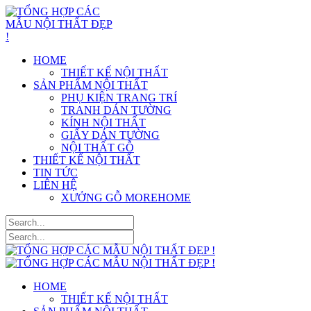
HOME
THIẾT KẾ NỘI THẤT
SẢN PHẨM NỘI THẤT
PHỤ KIỆN TRANG TRÍ
TRANH DÁN TƯỜNG
KÍNH NỘI THẤT
GIẤY DÁN TƯỜNG
NỘI THẤT GỖ
THIẾT KẾ NỘI THẤT
TIN TỨC
LIÊN HỆ
XƯỞNG GỖ MOREHOME
HOME
THIẾT KẾ NỘI THẤT