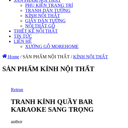
SẢN PHẨM NỘI THẤT
PHỤ KIỆN TRANG TRÍ
TRANH DÁN TƯỜNG
KÍNH NỘI THẤT
GIẤY DÁN TƯỜNG
NỘI THẤT GỖ
THIẾT KẾ NỘI THẤT
TIN TỨC
LIÊN HỆ
XƯỞNG GỖ MOREHOME
Home
/
SẢN PHẨM NỘI THẤT
/
KÍNH NỘI THẤT
SẢN PHẨM KÍNH NỘI THẤT
Retrun
TRANH KÍNH QUẦY BAR
KARAOKE SANG TRỌNG
author