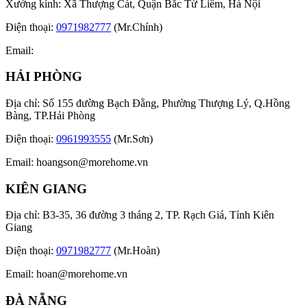
Xưởng kính: Xã Thượng Cát, Quận Bắc Từ Liêm, Hà Nội
Điện thoại:
0971982777
(Mr.Chính)
Email:
HẢI PHÒNG
Địa chỉ: Số 155 đường Bạch Đằng, Phường Thượng Lý, Q.Hồng
Bàng, TP.Hải Phòng
Điện thoại:
0961993555
(Mr.Sơn)
Email:
hoangson@morehome.vn
KIÊN GIANG
Địa chỉ: B3-35, 36 đường 3 tháng 2, TP. Rạch Giá, Tỉnh Kiên
Giang
Điện thoại:
0971982777
(Mr.Hoàn)
Email:
hoan@morehome.vn
ĐÀ NẴNG