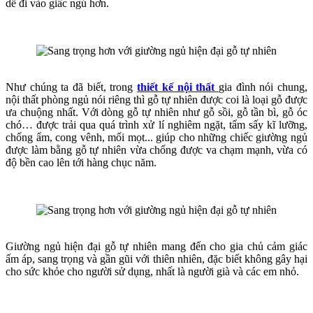
dễ đi vào giấc ngủ hơn.
Như chúng ta đã biết, trong
thiết kế nội thất
gia đình nói chung,
nội thất phòng ngủ nói riêng thì gỗ tự nhiên được coi là loại gỗ được
ưa chuộng nhất. Với dòng gỗ tự nhiên như gỗ sồi, gỗ tần bì, gỗ óc
chó… được trải qua quá trình xử lí nghiêm ngặt, tẩm sấy kĩ lưỡng,
chống ẩm, cong vênh, mối mọt... giúp cho những chiếc giường ngủ
được làm bằng gỗ tự nhiên vừa chống được va chạm mạnh, vừa có
độ bền cao lên tới hàng chục năm.
Giường ngủ hiện đại gỗ tự nhiên mang đến cho gia chủ cảm giác
ấm áp, sang trọng và gần gũi với thiên nhiên, đặc biết không gây hại
cho sức khỏe cho người sử dụng, nhất là người già và các em nhỏ.