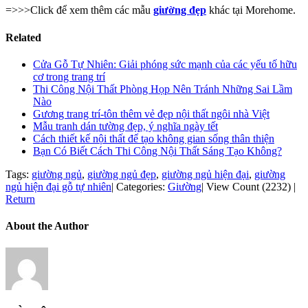
=>>>Click để xem thêm các mẫu
giường đẹp
khác tại Morehome.
Related
Cửa Gỗ Tự Nhiên: Giải phóng sức mạnh của các yếu tố hữu
cơ trong trang trí
Thi Công Nội Thất Phòng Họp Nên Tránh Những Sai Lầm
Nào
Gương trang trí-tôn thêm vẻ đẹp nội thất ngôi nhà Việt
Mẫu tranh dán tường đẹp, ý nghĩa ngày tết
Cách thiết kế nội thất để tạo không gian sống thân thiện
Bạn Có Biết Cách Thi Công Nội Thất Sáng Tạo Không?
Tags:
giường ngủ
,
giường ngủ đẹp
,
giường ngủ hiện đại
,
giường
ngủ hiện đại gỗ tự nhiên
|
Categories:
Giường
|
View Count (2232)
|
Return
About the Author