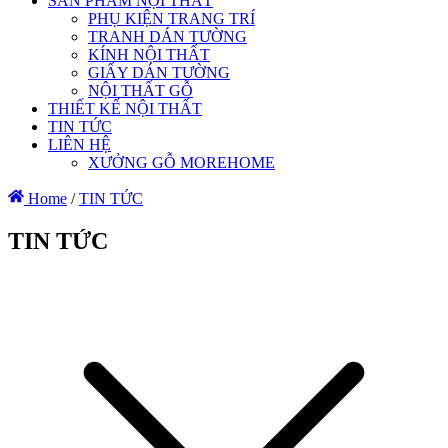
SẢN PHẨM NỘI THẤT
PHỤ KIỆN TRANG TRÍ
TRANH DÁN TƯỜNG
KÍNH NỘI THẤT
GIẤY DÁN TƯỜNG
NỘI THẤT GỖ
THIẾT KẾ NỘI THẤT
TIN TỨC
LIÊN HỆ
XƯỞNG GỖ MOREHOME
Home
/
TIN TỨC
TIN TỨC