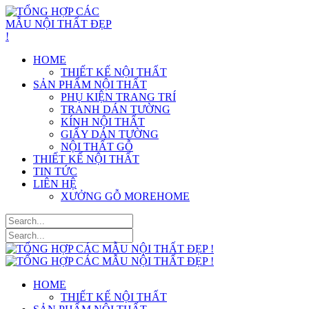
HOME
THIẾT KẾ NỘI THẤT
SẢN PHẨM NỘI THẤT
PHỤ KIỆN TRANG TRÍ
TRANH DÁN TƯỜNG
KÍNH NỘI THẤT
GIẤY DÁN TƯỜNG
NỘI THẤT GỖ
THIẾT KẾ NỘI THẤT
TIN TỨC
LIÊN HỆ
XƯỞNG GỖ MOREHOME
HOME
THIẾT KẾ NỘI THẤT