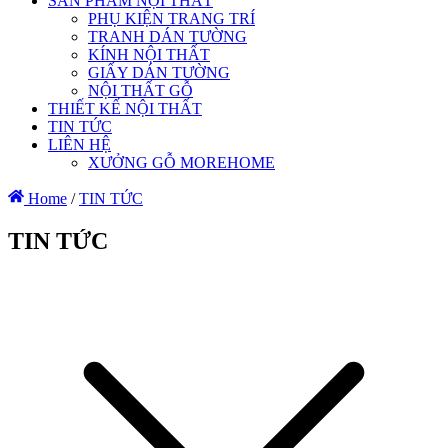
SẢN PHẨM NỘI THẤT
PHỤ KIỆN TRANG TRÍ
TRANH DÁN TƯỜNG
KÍNH NỘI THẤT
GIẤY DÁN TƯỜNG
NỘI THẤT GỖ
THIẾT KẾ NỘI THẤT
TIN TỨC
LIÊN HỆ
XƯỞNG GỖ MOREHOME
Home
/
TIN TỨC
TIN TỨC