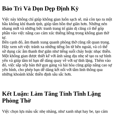
Bảo Trì Và Dọn Dẹp Định Kỳ
Việc này không chỉ giúp không gian luôn sạch sẽ, mà còn tạo ra một
bầu không khí thanh tịnh, giúp tâm hồn thư giãn hơn. Những nén
nhang mới và những bức tranh trang trí giản dị cũng có thể góp
phần vào việc nâng cao cảm xúc thiêng liêng trong không gian thờ
tự.
Bên cạnh đó, âm thanh xung quanh phòng thờ cũng rất quan trọng.
Hãy xem xét việc tránh xa những tiếng ồn từ bên ngoài, và có thể
sử dụng các âm thanh thư giãn như tiếng suối chảy hoặc nhạc thiền.
Một không gian được thiết kế với ánh sáng dịu nhẹ sẽ tạo ra sự bình
yên và giúp tâm trí bạn dễ dàng quay về với sự tĩnh lặng. Thêm vào
đó, việc sắp xếp bàn thờ gọn gàng và hài hòa cũng giúp nâng cao sự
yên bình, cho phép bạn dễ dàng kết nối với tâm linh thông qua
những khoảnh khắc thiền định sâu sắc hơn.
Kết Luận: Làm Tăng Tính Tĩnh Lặng
Phòng Thờ
Việc chọn lựa màu sắc nhẹ nhàng, như xanh nhạt hay be, tạo cảm