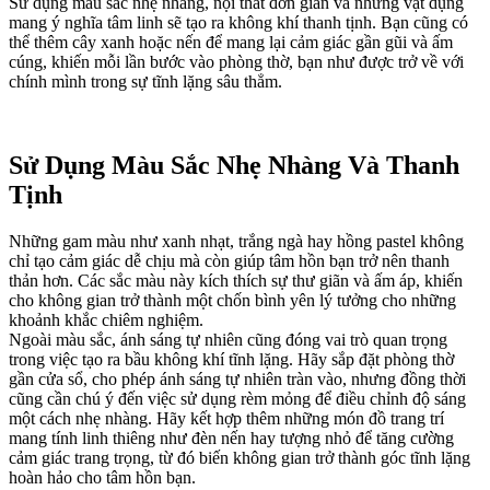
Sử dụng màu sắc nhẹ nhàng, nội thất đơn giản và những vật dụng
mang ý nghĩa tâm linh sẽ tạo ra không khí thanh tịnh. Bạn cũng có
thể thêm cây xanh hoặc nến để mang lại cảm giác gần gũi và ấm
cúng, khiến mỗi lần bước vào phòng thờ, bạn như được trở về với
chính mình trong sự tĩnh lặng sâu thẳm.
Sử Dụng Màu Sắc Nhẹ Nhàng Và Thanh
Tịnh
Những gam màu như xanh nhạt, trắng ngà hay hồng pastel không
chỉ tạo cảm giác dễ chịu mà còn giúp tâm hồn bạn trở nên thanh
thản hơn. Các sắc màu này kích thích sự thư giãn và ấm áp, khiến
cho không gian trở thành một chốn bình yên lý tưởng cho những
khoảnh khắc chiêm nghiệm.
Ngoài màu sắc, ánh sáng tự nhiên cũng đóng vai trò quan trọng
trong việc tạo ra bầu không khí tĩnh lặng. Hãy sắp đặt phòng thờ
gần cửa sổ, cho phép ánh sáng tự nhiên tràn vào, nhưng đồng thời
cũng cần chú ý đến việc sử dụng rèm mỏng để điều chỉnh độ sáng
một cách nhẹ nhàng. Hãy kết hợp thêm những món đồ trang trí
mang tính linh thiêng như đèn nến hay tượng nhỏ để tăng cường
cảm giác trang trọng, từ đó biến không gian trở thành góc tĩnh lặng
hoàn hảo cho tâm hồn bạn.