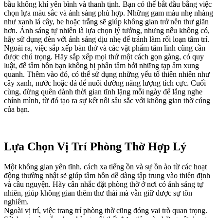
bầu không khí yên bình và thanh tịnh. Bạn có thể bắt đầu bằng việc
chọn lựa màu sắc và ánh sáng phù hợp. Những gam màu nhẹ nhàng
như xanh lá cây, be hoặc trắng sẽ giúp không gian trở nên thư giãn
hơn. Ánh sáng tự nhiên là lựa chọn lý tưởng, nhưng nếu không có,
hãy sử dụng đèn với ánh sáng dịu nhẹ để tránh làm rối loạn tâm trí.
Ngoài ra, việc sắp xếp bàn thờ và các vật phẩm tâm linh cũng cần
được chú trọng. Hãy sắp xếp mọi thứ một cách gọn gàng, có quy
luật, để tâm hồn bạn không bị phân tâm bởi những tạp âm xung
quanh. Thêm vào đó, có thể sử dụng những yếu tố thiên nhiên như
cây xanh, nước hoặc đá để nuôi dưỡng năng lượng tích cực. Cuối
cùng, đừng quên dành thời gian tĩnh lặng mỗi ngày để lắng nghe
chính mình, từ đó tạo ra sự kết nối sâu sắc với không gian thờ cúng
của bạn.
Lựa Chọn Vị Trí Phòng Thờ Hợp Lý
Một không gian yên tĩnh, cách xa tiếng ồn và sự ồn ào từ các hoạt
động thường nhật sẽ giúp tâm hồn dễ dàng tập trung vào thiền định
và cầu nguyện. Hãy cân nhắc đặt phòng thờ ở nơi có ánh sáng tự
nhiên, giúp không gian thêm thư thái mà vẫn giữ được sự tôn
nghiêm.
Ngoài vị trí, việc trang trí phòng thờ cũng đóng vai trò quan trọng.