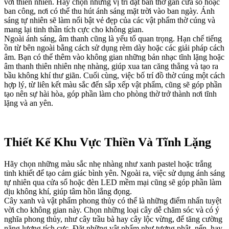
với thiên nhiên. Hãy chọn những vị trí đặt bàn thờ gần cửa sổ hoặc
ban công, nơi có thể thu hút ánh sáng mặt trời vào ban ngày. Ánh
sáng tự nhiên sẽ làm nổi bật vẻ đẹp của các vật phẩm thờ cúng và
mang lại tinh thần tích cực cho không gian.
Ngoài ánh sáng, âm thanh cũng là yếu tố quan trọng. Hạn chế tiếng
ồn từ bên ngoài bằng cách sử dụng rèm dày hoặc các giải pháp cách
âm. Bạn có thể thêm vào không gian những bản nhạc tĩnh lặng hoặc
âm thanh thiên nhiên nhẹ nhàng, giúp xua tan căng thẳng và tạo ra
bầu không khí thư giãn. Cuối cùng, việc bố trí đồ thờ cúng một cách
hợp lý, từ liên kết màu sắc đến sắp xếp vật phẩm, cũng sẽ góp phần
tạo nên sự hài hòa, góp phần làm cho phòng thờ trở thành nơi tĩnh
lặng và an yên.
Thiết Kế Khu Vực Thiền Và Tĩnh Lặng
Hãy chọn những màu sắc nhẹ nhàng như xanh pastel hoặc trắng
tinh khiết để tạo cảm giác bình yên. Ngoài ra, việc sử dụng ánh sáng
tự nhiên qua cửa sổ hoặc đèn LED mềm mại cũng sẽ góp phần làm
dịu không khí, giúp tâm hồn lắng đọng.
Cây xanh và vật phẩm phong thủy có thể là những điểm nhấn tuyệt
vời cho không gian này. Chọn những loại cây dễ chăm sóc và có ý
nghĩa phong thủy, như cây trầu bà hay cây lộc vừng, để tăng cường
năng lượng tích cực. Đặt những vật phẩm như tượng phật, nến, hay