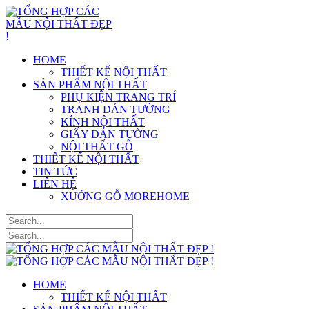
HOME
THIẾT KẾ NỘI THẤT
SẢN PHẨM NỘI THẤT
PHỤ KIỆN TRANG TRÍ
TRANH DÁN TƯỜNG
KÍNH NỘI THẤT
GIẤY DÁN TƯỜNG
NỘI THẤT GỖ
THIẾT KẾ NỘI THẤT
TIN TỨC
LIÊN HỆ
XƯỞNG GỖ MOREHOME
HOME
THIẾT KẾ NỘI THẤT