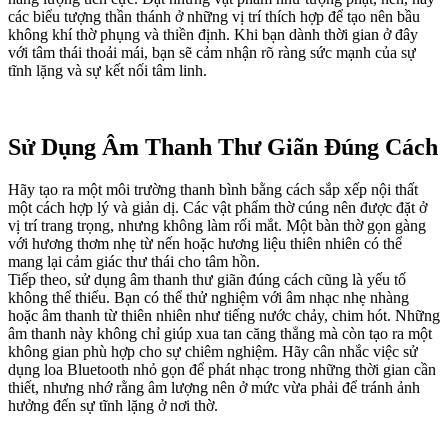
các biểu tượng thần thánh ở những vị trí thích hợp để tạo nên bầu
không khí thờ phụng và thiền định. Khi bạn dành thời gian ở đây
với tâm thái thoải mái, bạn sẽ cảm nhận rõ ràng sức mạnh của sự
tĩnh lặng và sự kết nối tâm linh.
Sử Dụng Âm Thanh Thư Giãn Đúng Cách
Hãy tạo ra một môi trường thanh bình bằng cách sắp xếp nội thất
một cách hợp lý và giản dị. Các vật phẩm thờ cúng nên được đặt ở
vị trí trang trọng, nhưng không làm rối mắt. Một bàn thờ gọn gàng
với hương thơm nhẹ từ nến hoặc hương liệu thiên nhiên có thể
mang lại cảm giác thư thái cho tâm hồn.
Tiếp theo, sử dụng âm thanh thư giãn đúng cách cũng là yếu tố
không thể thiếu. Bạn có thể thử nghiệm với âm nhạc nhẹ nhàng
hoặc âm thanh từ thiên nhiên như tiếng nước chảy, chim hót. Những
âm thanh này không chỉ giúp xua tan căng thẳng mà còn tạo ra một
không gian phù hợp cho sự chiêm nghiệm. Hãy cân nhắc việc sử
dụng loa Bluetooth nhỏ gọn để phát nhạc trong những thời gian cần
thiết, nhưng nhớ rằng âm lượng nên ở mức vừa phải để tránh ảnh
hưởng đến sự tĩnh lặng ở nơi thờ.