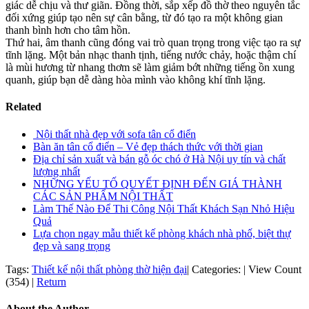
giác dễ chịu và thư giãn. Đồng thời, sắp xếp đồ thờ theo nguyên tắc
đối xứng giúp tạo nên sự cân bằng, từ đó tạo ra một không gian
thanh bình hơn cho tâm hồn.
Thứ hai, âm thanh cũng đóng vai trò quan trọng trong việc tạo ra sự
tĩnh lặng. Một bản nhạc thanh tịnh, tiếng nước chảy, hoặc thậm chí
là mùi hương từ nhang thơm sẽ làm giảm bớt những tiếng ồn xung
quanh, giúp bạn dễ dàng hòa mình vào không khí tĩnh lặng.
Related
Nội thất nhà đẹp với sofa tân cổ điển
Bàn ăn tân cổ điển – Vẻ đẹp thách thức với thời gian
Địa chỉ sản xuất và bán gỗ óc chó ở Hà Nội uy tín và chất
lượng nhất
NHỮNG YẾU TỐ QUYẾT ĐỊNH ĐẾN GIÁ THÀNH
CÁC SẢN PHẨM NỘI THẤT
Làm Thế Nào Để Thi Công Nội Thất Khách Sạn Nhỏ Hiệu
Quả
Lựa chọn ngay mẫu thiết kế phòng khách nhà phố, biệt thự
đẹp và sang trọng
Tags:
Thiết kế nội thất phòng thờ hiện đại
|
Categories:
|
View Count
(354)
|
Return
About the Author