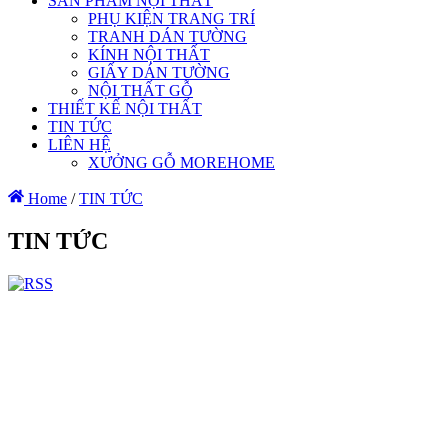
SẢN PHẨM NỘI THẤT
PHỤ KIỆN TRANG TRÍ
TRANH DÁN TƯỜNG
KÍNH NỘI THẤT
GIẤY DÁN TƯỜNG
NỘI THẤT GỖ
THIẾT KẾ NỘI THẤT
TIN TỨC
LIÊN HỆ
XƯỞNG GỖ MOREHOME
Home
/
TIN TỨC
TIN TỨC