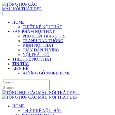
HOME
THIẾT KẾ NỘI THẤT
SẢN PHẨM NỘI THẤT
PHỤ KIỆN TRANG TRÍ
TRANH DÁN TƯỜNG
KÍNH NỘI THẤT
GIẤY DÁN TƯỜNG
NỘI THẤT GỖ
THIẾT KẾ NỘI THẤT
TIN TỨC
LIÊN HỆ
XƯỞNG GỖ MOREHOME
HOME
THIẾT KẾ NỘI THẤT