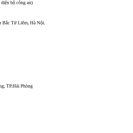
diện bộ công an)
n Bắc Từ Liêm, Hà Nội.
ng, TP.Hải Phòng