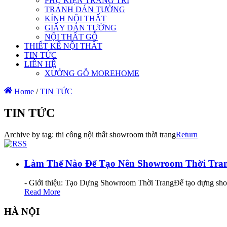
PHỤ KIỆN TRANG TRÍ
TRANH DÁN TƯỜNG
KÍNH NỘI THẤT
GIẤY DÁN TƯỜNG
NỘI THẤT GỖ
THIẾT KẾ NỘI THẤT
TIN TỨC
LIÊN HỆ
XƯỞNG GỖ MOREHOME
Home
/
TIN TỨC
TIN TỨC
Archive by tag:
thi công nội thất showroom thời trang
Return
Làm Thế Nào Để Tạo Nên Showroom Thời Tra
- Giới thiệu: Tạo Dựng Showroom Thời TrangĐể tạo dựng showr
Read More
HÀ NỘI