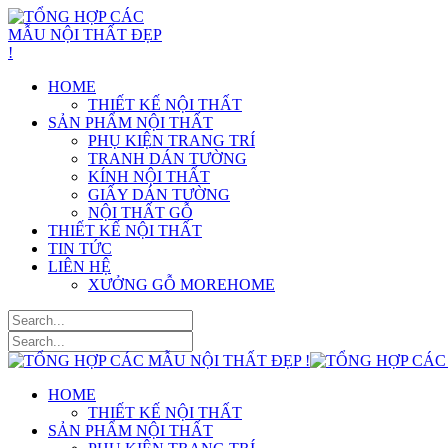
HOME
THIẾT KẾ NỘI THẤT
SẢN PHẨM NỘI THẤT
PHỤ KIỆN TRANG TRÍ
TRANH DÁN TƯỜNG
KÍNH NỘI THẤT
GIẤY DÁN TƯỜNG
NỘI THẤT GỖ
THIẾT KẾ NỘI THẤT
TIN TỨC
LIÊN HỆ
XƯỞNG GỖ MOREHOME
HOME
THIẾT KẾ NỘI THẤT
SẢN PHẨM NỘI THẤT