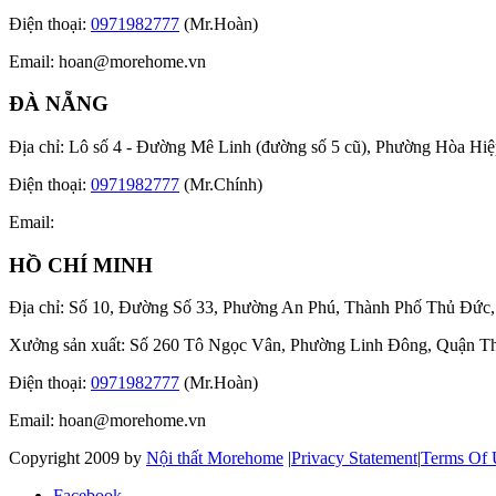
Điện thoại:
0971982777
(Mr.Hoàn)
Email:
hoan@morehome.vn
ĐÀ NẴNG
Địa chỉ: Lô số 4 - Đường Mê Linh (đường số 5 cũ), Phường Hòa H
Điện thoại:
0971982777
(Mr.Chính)
Email:
HỒ CHÍ MINH
Địa chỉ: Số 10, Đường Số 33, Phường An Phú, Thành Phố Thủ Đức
Xưởng sản xuất: Số 260 Tô Ngọc Vân, Phường Linh Đông, Quận 
Điện thoại:
0971982777
(Mr.Hoàn)
Email:
hoan@morehome.vn
Copyright 2009 by
Nội thất Morehome
|
Privacy Statement
|
Terms Of 
Facebook