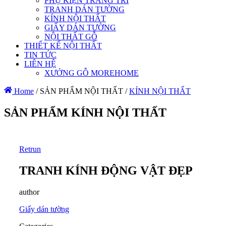
PHỤ KIỆN TRANG TRÍ
TRANH DÁN TƯỜNG
KÍNH NỘI THẤT
GIẤY DÁN TƯỜNG
NỘI THẤT GỖ
THIẾT KẾ NỘI THẤT
TIN TỨC
LIÊN HỆ
XƯỞNG GỖ MOREHOME
Home
/
SẢN PHẨM NỘI THẤT
/
KÍNH NỘI THẤT
SẢN PHẨM KÍNH NỘI THẤT
Retrun
TRANH KÍNH ĐỘNG VẬT ĐẸP
author
Giấy dán tường