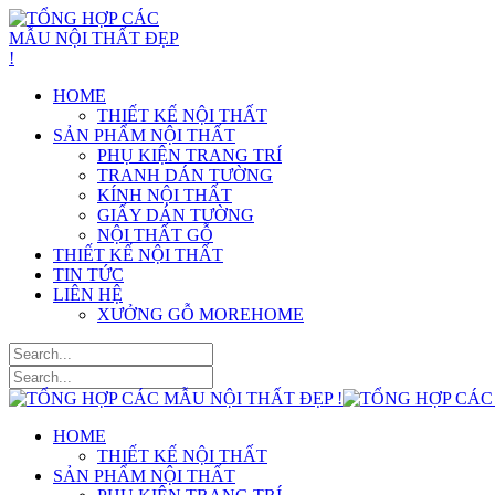
HOME
THIẾT KẾ NỘI THẤT
SẢN PHẨM NỘI THẤT
PHỤ KIỆN TRANG TRÍ
TRANH DÁN TƯỜNG
KÍNH NỘI THẤT
GIẤY DÁN TƯỜNG
NỘI THẤT GỖ
THIẾT KẾ NỘI THẤT
TIN TỨC
LIÊN HỆ
XƯỞNG GỖ MOREHOME
HOME
THIẾT KẾ NỘI THẤT
SẢN PHẨM NỘI THẤT