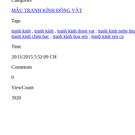
Categories
MẪU TRANH KÍNH ĐỘNG VẬT
Tags
tranh kinh
,
tranh kính
,
tranh kinh dong vat
,
tranh kinh nghe thu
tranh kinh chim hac
,
tranh kinh hoa sen
,
tranh kinh sen ca
Time
20/11/2015 5:52:09 CH
Comments
0
ViewCount
3920