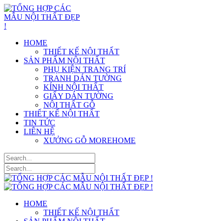
HOME
THIẾT KẾ NỘI THẤT
SẢN PHẨM NỘI THẤT
PHỤ KIỆN TRANG TRÍ
TRANH DÁN TƯỜNG
KÍNH NỘI THẤT
GIẤY DÁN TƯỜNG
NỘI THẤT GỖ
THIẾT KẾ NỘI THẤT
TIN TỨC
LIÊN HỆ
XƯỞNG GỖ MOREHOME
HOME
THIẾT KẾ NỘI THẤT