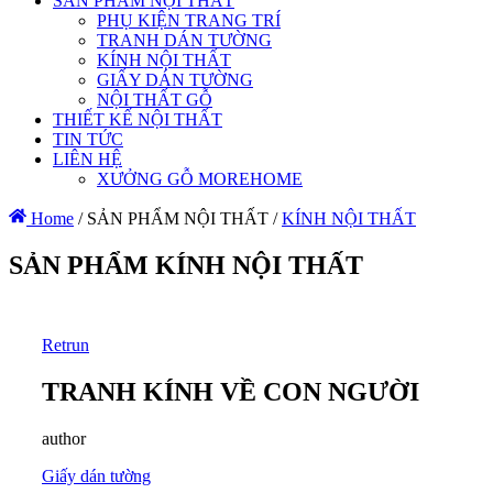
SẢN PHẨM NỘI THẤT
PHỤ KIỆN TRANG TRÍ
TRANH DÁN TƯỜNG
KÍNH NỘI THẤT
GIẤY DÁN TƯỜNG
NỘI THẤT GỖ
THIẾT KẾ NỘI THẤT
TIN TỨC
LIÊN HỆ
XƯỞNG GỖ MOREHOME
Home
/
SẢN PHẨM NỘI THẤT
/
KÍNH NỘI THẤT
SẢN PHẨM KÍNH NỘI THẤT
Retrun
TRANH KÍNH VỀ CON NGƯỜI
author
Giấy dán tường