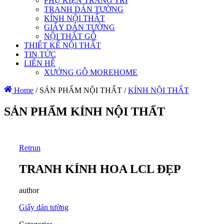
PHỤ KIỆN TRANG TRÍ
TRANH DÁN TƯỜNG
KÍNH NỘI THẤT
GIẤY DÁN TƯỜNG
NỘI THẤT GỖ
THIẾT KẾ NỘI THẤT
TIN TỨC
LIÊN HỆ
XƯỞNG GỖ MOREHOME
Home
/
SẢN PHẨM NỘI THẤT
/
KÍNH NỘI THẤT
SẢN PHẨM KÍNH NỘI THẤT
Retrun
TRANH KÍNH HOA LCL ĐẸP
author
Giấy dán tường